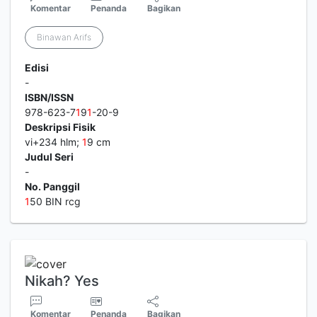
Komentar
Penanda
Bagikan
Binawan Arifs
Edisi
-
ISBN/ISSN
978-623-7
1
9
1
-20-9
Deskripsi Fisik
vi+234 hlm;
1
9 cm
Judul Seri
-
No. Panggil
1
50 BIN rcg
Nikah? Yes
Komentar
Penanda
Bagikan