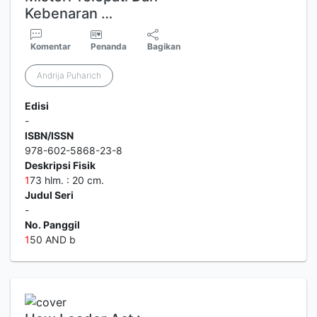
Kebenaran …
Komentar
Penanda
Bagikan
Andrija Puharich
Edisi
-
ISBN/ISSN
978-602-5868-23-8
Deskripsi Fisik
1
73 hlm. : 20 cm.
Judul Seri
-
No. Panggil
1
50 AND b