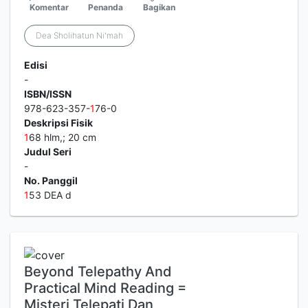
Komentar
Penanda
Bagikan
Dea Sholihatun Ni'mah
Edisi
-
ISBN/ISSN
978-623-357-
1
76-0
Deskripsi Fisik
1
68 hlm,; 20 cm
Judul Seri
-
No. Panggil
1
53 DEA d
Beyond Telepathy And
Practical Mind Reading =
Misteri Telepati Dan