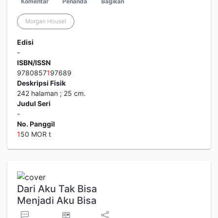
Komentar
Penanda
Bagikan
Morgan Housel
Edisi
-
ISBN/ISSN
9780857
1
97689
Deskripsi Fisik
242 halaman ; 25 cm.
Judul Seri
-
No. Panggil
1
50 MOR t
Dari Aku Tak Bisa
Menjadi Aku Bisa