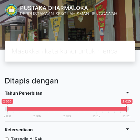
PUSTAKA DHARMALOKA
PERPUSTAKAAN SEKOLAH SMAN JENGGAWAH
Ditapis dengan
Tahun Penerbitan
2 000
2 025
2 000
2 006
2 013
2 019
2 025
Ketersediaan
Tersedia di Rak