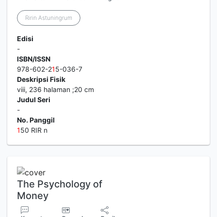
Ririn Astuningrum
Edisi
-
ISBN/ISSN
978-602-2
1
5-036-7
Deskripsi Fisik
viii, 236 halaman ;20 cm
Judul Seri
-
No. Panggil
1
50 RIR n
The Psychology of
Money