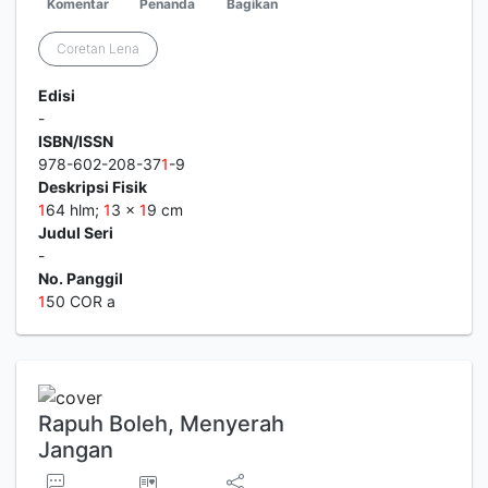
Komentar
Penanda
Bagikan
Coretan Lena
Edisi
-
ISBN/ISSN
978-602-208-37
1
-9
Deskripsi Fisik
1
64 hlm;
1
3 x
1
9 cm
Judul Seri
-
No. Panggil
1
50 COR a
Rapuh Boleh, Menyerah
Jangan