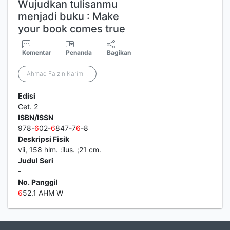
Wujudkan tulisanmu
menjadi buku : Make
your book comes true
Komentar
Penanda
Bagikan
Ahmad Faizin Karimi ;
Edisi
Cet. 2
ISBN/ISSN
978-
6
02-
6
847-7
6
-8
Deskripsi Fisik
vii, 158 hlm. :ilus. ;21 cm.
Judul Seri
-
No. Panggil
6
52.1 AHM W