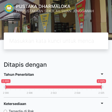
PUSTAKA DHARMALOKA
PERPUSTAKAAN SEKOLAH SMAN JENGGAWAH
Ditapis dengan
Tahun Penerbitan
2 000
2 025
2 000
2 006
2 013
2 019
2 025
Ketersediaan
Tersedia di Rak