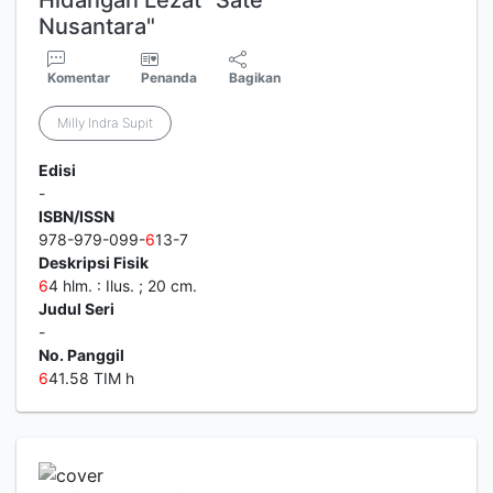
Hidangan Lezat "Sate
Nusantara"
Komentar
Penanda
Bagikan
Milly Indra Supit
Edisi
-
ISBN/ISSN
978-979-099-
6
13-7
Deskripsi Fisik
6
4 hlm. : Ilus. ; 20 cm.
Judul Seri
-
No. Panggil
6
41.58 TIM h