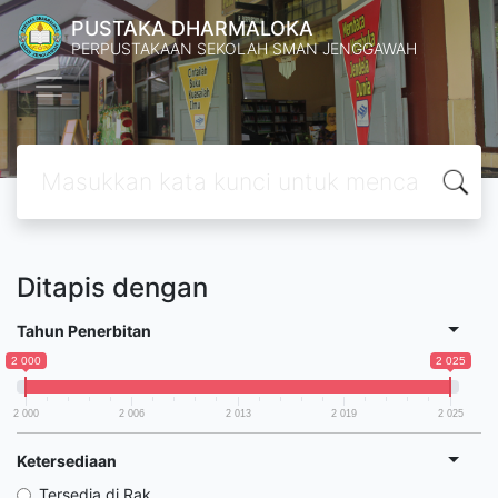
PUSTAKA DHARMALOKA
PERPUSTAKAAN SEKOLAH SMAN JENGGAWAH
Ditapis dengan
Tahun Penerbitan
2 000
2 025
2 000
2 006
2 013
2 019
2 025
Ketersediaan
Tersedia di Rak